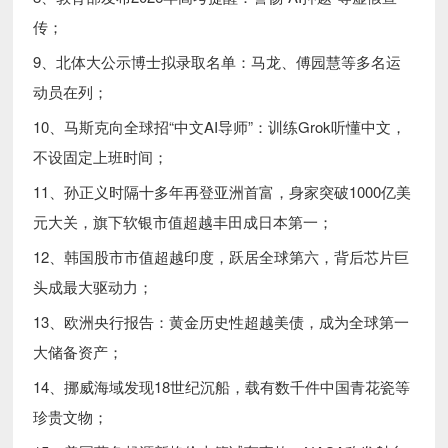
传；
9、北体大公示博士拟录取名单：马龙、傅园慧等多名运
动员在列；
10、马斯克向全球招“中文AI导师”：训练Grok听懂中文，
不设固定上班时间；
11、孙正义时隔十多年再登亚洲首富，身家突破1000亿美
元大关，旗下软银市值超越丰田成日本第一；
12、韩国股市市值超越印度，跃居全球第六，背后芯片巨
头成最大驱动力；
13、欧洲央行报告：黄金历史性超越美债，成为全球第一
大储备资产；
14、挪威海域发现18世纪沉船，载有数千件中国青花瓷等
珍贵文物；