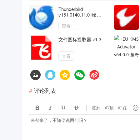
Thunderbird
v151.0140.11.0 绿色
版
查看
文件图标提取器 v1.3
查看
评论列表





签到
顶
踩