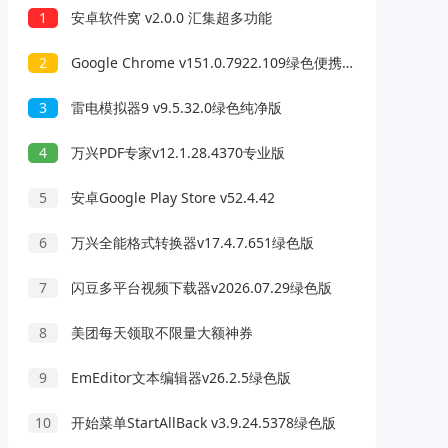
1
安卓软件窝 v2.0.0 汇集超多功能
2
Google Chrome v151.0.7922.109绿色便携版
3
雷电模拟器9 v9.5.32.0绿色纯净版
4
万兴PDF专家v12.1.28.4370专业版
5
安卓Google Play Store v52.4.42
6
万兴全能格式转换器v17.4.7.651绿色版
7
闪豆多平台视频下载器v2026.07.29绿色版
8
美团每天领取不限量大额神券
9
EmEditor文本编辑器v26.2.5绿色版
10
开始菜单StartAllBack v3.9.24.5378绿色版