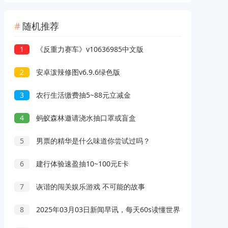
随机推荐
1
《反重力赛车》v10636985中文版
2
安卓泼辣修图v6.9.6绿色版
3
农行生活缴费抽5~88元立减金
4
蚂蚁森林邀请浇水抽口罩或盲盒
5
男票的精华是什么味道你尝试过吗？
6
建行体验速盈抽10~100元E卡
7
诙谐的闯关娱乐游戏 不可能的故事
8
2025年03月03日新闻早讯，每天60s读懂世界