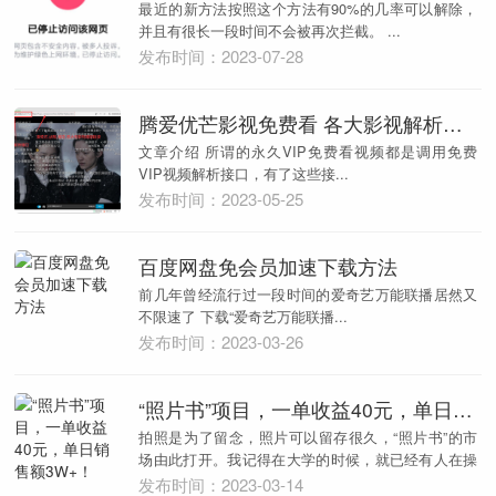
最近的新方法按照这个方法有90%的几率可以解除，
并且有很长一段时间不会被再次拦截。 ...
发布时间：2023-07-28
腾爱优芒影视免费看 各大影视解析接口分享
文章介绍 所谓的永久VIP免费看视频都是调用免费
VIP视频解析接口，有了这些接...
发布时间：2023-05-25
百度网盘免会员加速下载方法
前几年曾经流行过一段时间的爱奇艺万能联播居然又
不限速了 下载“爱奇艺万能联播...
发布时间：2023-03-26
“照片书”项目，一单收益40元，单日销售额3W+！
拍照是为了留念，照片可以留存很久，“照片书”的市
场由此打开。我记得在大学的时候，就已经有人在操
作这个...
发布时间：2023-03-14