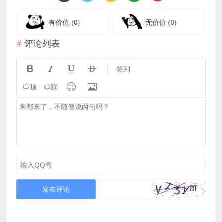
有价值
(0)
无价值
(0)
评论列表




签到


顶
踩
发布评论