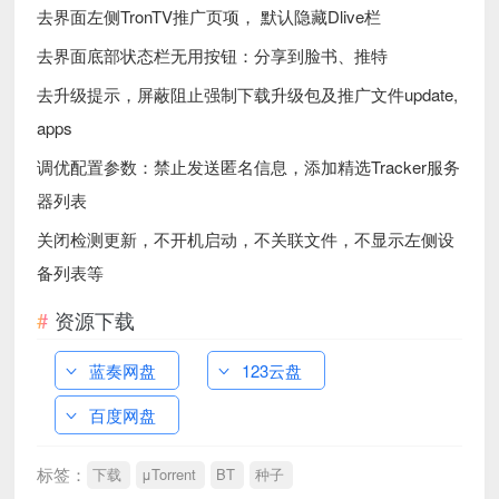
去界面左侧TronTV推广页项， 默认隐藏Dlive栏
去界面底部状态栏无用按钮：分享到脸书、推特
去升级提示，屏蔽阻止强制下载升级包及推广文件update,
apps
调优配置参数：禁止发送匿名信息，添加精选Tracker服务
器列表
关闭检测更新，不开机启动，不关联文件，不显示左侧设
备列表等
资源下载
蓝奏网盘
123云盘
百度网盘
标签：
下载
μTorrent
BT
种子