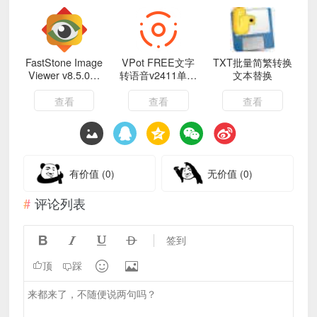
FastStone Image
VPot FREE文字
TXT批量简繁转换
Viewer v8.5.0绿
转语音v2411单文
文本替换
色版
件版
查看
查看
查看
有价值
(0)
无价值
(0)
评论列表




签到


顶
踩