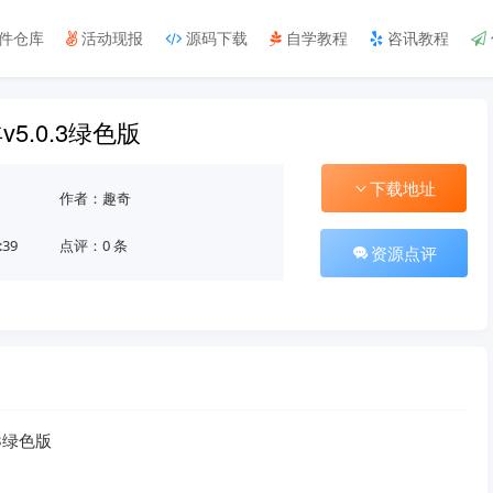
件仓库
活动现报
源码下载
自学教程
咨讯教程
5.0.3绿色版
下载地址
作者：趣奇
:39
点评：0 条
资源点评
3绿色版