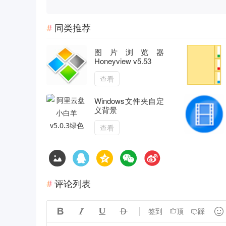
同类推荐
图片浏览器
Honeyview v5.53
查看
Windows文件夹自定
义背景
查看
评论列表





签到
顶
踩