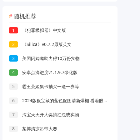
随机推荐
1
《犯罪模拟器》中文版
2
《Silica》v0.7.2原版英文
3
美团闪购邀助力得10万份实物
4
安卓点滴进度v1.1.9.7绿化版
5
霸王茶姬集卡抽买一送一券等
6
2024版很宝藏的蓝色配图清新爆棚 看着眼睛好舒服的配图
7
淘宝天天开大奖抽红包或实物
8
某博清凉吊带大赛