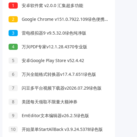
1
安卓软件窝 v2.0.0 汇集超多功能
2
Google Chrome v151.0.7922.109绿色便携版
3
雷电模拟器9 v9.5.32.0绿色纯净版
4
万兴PDF专家v12.1.28.4370专业版
5
安卓Google Play Store v52.4.42
6
万兴全能格式转换器v17.4.7.651绿色版
7
闪豆多平台视频下载器v2026.07.29绿色版
8
美团每天领取不限量大额神券
9
EmEditor文本编辑器v26.2.5绿色版
10
开始菜单StartAllBack v3.9.24.5378绿色版