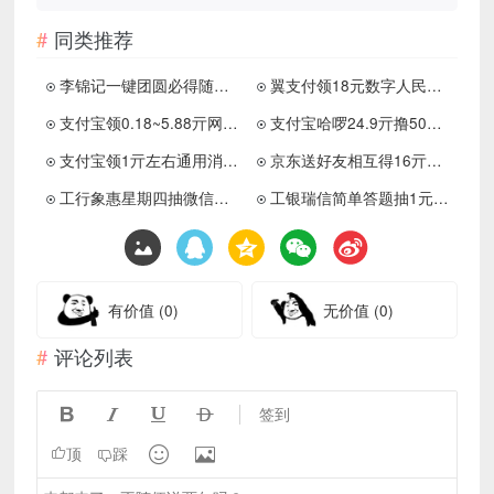
同类推荐
李锦记一键团圆必得随机红包
翼支付领18元数字人民币红包
支付宝领0.18~5.88亓网商红包
支付宝哈啰24.9亓撸50亓佘額
支付宝领1亓左右通用消费红包
京东送好友相互得16亓外卖券
工行象惠星期四抽微信立减金
工银瑞信简单答题抽1元红包
有价值
(0)
无价值
(0)
评论列表




签到


顶
踩