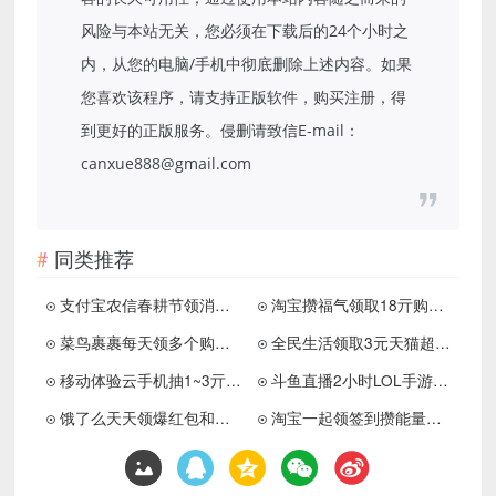
风险与本站无关，您必须在下载后的24个小时之
内，从您的电脑/手机中彻底删除上述内容。如果
您喜欢该程序，请支持正版软件，购买注册，得
到更好的正版服务。侵删请致信E-mail：
canxue888@gmail.com
同类推荐
支付宝农信春耕节领消费红包
淘宝攒福气领取18亓购物红包
菜鸟裹裹每天领多个购物红包
全民生活领取3元天猫超市卡
移动体验云手机抽1~3亓红包
斗鱼直播2小时LOL手游领10元
饿了么天天领爆红包和商品券
淘宝一起领签到攒能量兑红包