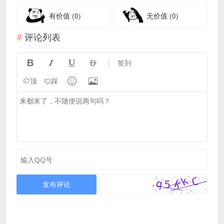
有价值
(0)
无价值
(0)
评论列表




签到


顶
踩
发布评论