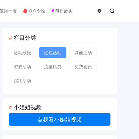
值得一看
ＱＱ个性
每日必买
栏目分类
活动线报
红包活动
其他活动
游戏活动
流量话费
免费会员
实物活动
小姐姐视频
点我看小姐姐视频