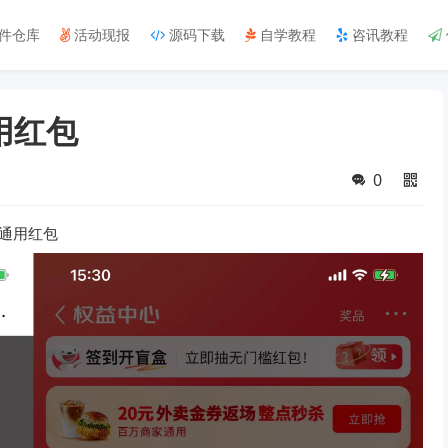
件仓库
活动现报
源码下载
自学教程
咨讯教程
用红包
0
通用红包