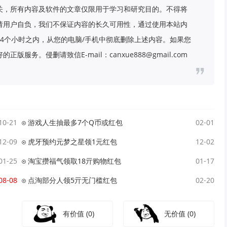
关，所有内容及软件的文章仅限用于学习和研究目的。不得将
请用户自负，我们不保证内容的长久可用性，通过使用本站内
4个小时之内，从您的电脑/手机中彻底删除上述内容。如果您
务。侵删请致信E-mail：canxue888@gmail.com
10-21
游戏人生抽最多7个Q币或红包
02-01
12-09
虎牙预约元梦之星领1元红包
12-02
01-25
淘宝攒福气领取18亓购物红包
01-17
08-08
点淘部分人领5亓无门槛红包
02-20
有价值
(0)
无价值
(0)