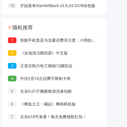
10
开始菜单StartAllBack v3.9.24.5378绿色版
随机推荐
1
智能手机普及与流量话费关注度：小明的故事与启示
2
《泳池清洁模拟器》中文版
3
王老吉助力哈兰德抽12罐饮品
4
中信5充10元话费不限制卡类
5
京东0.01亓撸眼镜清洗液包邮
6
《嗜血之王：崛起》网络联机版
7
京东618节来袭！每天免费领取红包！