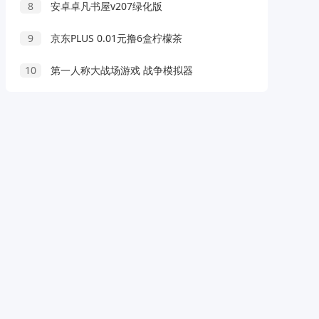
8
安卓卓凡书屋v207绿化版
9
京东PLUS 0.01元撸6盒柠檬茶
10
第一人称大战场游戏 战争模拟器