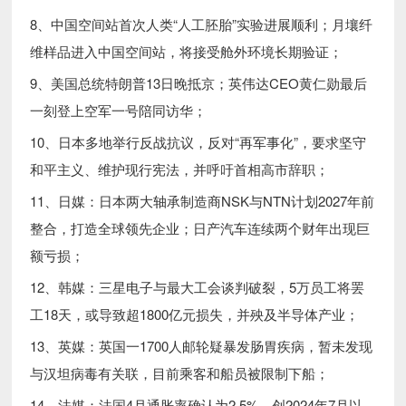
8、中国空间站首次人类“人工胚胎”实验进展顺利；月壤纤
维样品进入中国空间站，将接受舱外环境长期验证；
9、美国总统特朗普13日晚抵京；英伟达CEO黄仁勋最后
一刻登上空军一号陪同访华；
10、日本多地举行反战抗议，反对“再军事化”，要求坚守
和平主义、维护现行宪法，并呼吁首相高市辞职；
11、日媒：日本两大轴承制造商NSK与NTN计划2027年前
整合，打造全球领先企业；日产汽车连续两个财年出现巨
额亏损；
12、韩媒：三星电子与最大工会谈判破裂，5万员工将罢
工18天，或导致超1800亿元损失，并殃及半导体产业；
13、英媒：英国一1700人邮轮疑暴发肠胃疾病，暂未发现
与汉坦病毒有关联，目前乘客和船员被限制下船；
14、法媒：法国4月通胀率确认为2.5%，创2024年7月以