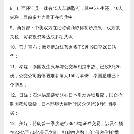
8、广西环江县一载有15人车辆坠河，其中5人生还、10人
失联，目前多方力量正在搜救中；
9、商务部：中美双方在经贸磋商取得初步成果，双方就
关税、贸易投资等达成多项共识；
10、官方宣布：俄罗斯总统普京将于5月19日至20日访
华；
11、泰媒：泰国发生火车与公交车相撞事故，已致8死25
伤，公交公司赔偿遇难者每人150万泰铢，泰国总理已下
令彻查；
12、日媒：石油供应链受阻在日本引发连锁反应，民众抢
购囤积垃圾袋，日本环境大臣呼吁民众保持冷静理性购
买；
13、美媒：特朗普一季度进行3642笔证券交易，涉及金额
在2.2亿至7.5亿美元之间，打破白宫数十年“保密信托”惯