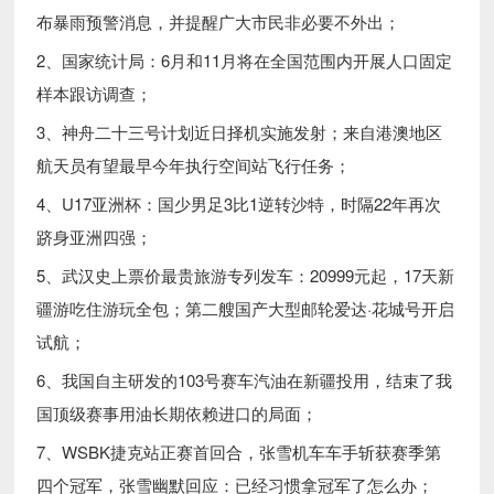
布暴雨预警消息，并提醒广大市民非必要不外出；
2、国家统计局：6月和11月将在全国范围内开展人口固定
样本跟访调查；
3、神舟二十三号计划近日择机实施发射；来自港澳地区
航天员有望最早今年执行空间站飞行任务；
4、U17亚洲杯：国少男足3比1逆转沙特，时隔22年再次
跻身亚洲四强；
5、武汉史上票价最贵旅游专列发车：20999元起，17天新
疆游吃住游玩全包；第二艘国产大型邮轮爱达·花城号开启
试航；
6、我国自主研发的103号赛车汽油在新疆投用，结束了我
国顶级赛事用油长期依赖进口的局面；
7、WSBK捷克站正赛首回合，张雪机车车手斩获赛季第
四个冠军，张雪幽默回应：已经习惯拿冠军了怎么办；