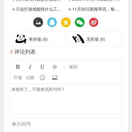
只会打游戏能找什么工作呢？
11月30日新闻早讯，每天60秒读懂世界
有价值
(0)
无价值
(0)
评论列表




签到


顶
踩