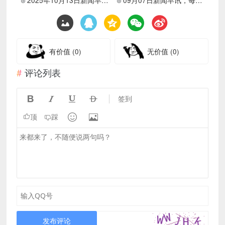
有价值
(0)
无价值
(0)
评论列表




签到


顶
踩
发布评论