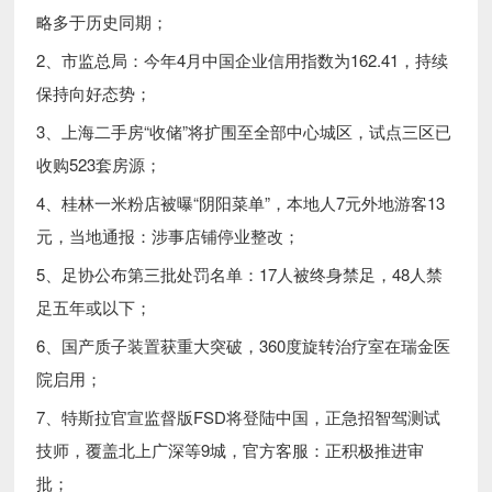
略多于历史同期；
2、市监总局：今年4月中国企业信用指数为162.41，持续
保持向好态势；
3、上海二手房“收储”将扩围至全部中心城区，试点三区已
收购523套房源；
4、桂林一米粉店被曝“阴阳菜单”，本地人7元外地游客13
元，当地通报：涉事店铺停业整改；
5、足协公布第三批处罚名单：17人被终身禁足，48人禁
足五年或以下；
6、国产质子装置获重大突破，360度旋转治疗室在瑞金医
院启用；
7、特斯拉官宣监督版FSD将登陆中国，正急招智驾测试
技师，覆盖北上广深等9城，官方客服：正积极推进审
批；