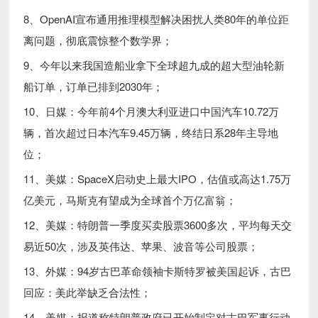
8、OpenAI宣布通用推理模型解决困扰人类80年的单位距
离问题，彻底震惊整个数学界；
9、今年以来我国造船业拿下全球超九成的超大型油轮新
船订单，订单已排到2030年；
10、日媒：今年前4个月澳大利亚进口中国汽车10.72万
辆，首次超过日本汽车9.45万辆，终结日系28年主导地
位；
11、美媒：SpaceX启动史上最大IPO，估值或高达1.75万
亿美元，马斯克有望成为全球首个万亿富翁；
12、美媒：特朗普一季度买卖股票3600多次，平均每天交
易近50次，涉及英伟达、苹果、波音等公司股票；
13、外媒：94岁古巴革命领袖卡斯特罗被美国起诉，古巴
回应：美此举缺乏合法性；
14、美媒：报道称特朗普政府已开始制定对古巴军事行动