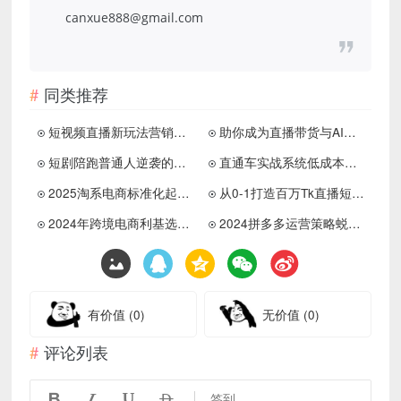
canxue888@gmail.com
同类推荐
短视频直播新玩法营销必修课
助你成为直播带货与AI创意达人
短剧陪跑普通人逆袭的新赛道
直通车实战系统低成本获客
2025淘系电商标准化起店私教
从0-1打造百万Tk直播短视频
2024年跨境电商利基选品案例
2024拼多多运营策略蜕变3.0
有价值
(0)
无价值
(0)
评论列表




签到