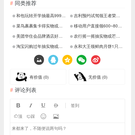
同类推荐
和包玩转开学抽最高999积分
吉利预约试驾领王者荣耀皮肤
菜鸟裹裹集卡得实物或电影票券
移动用户直接领600~800积分
美团华住会品牌酒店好价通兑
农行摇一摇抽实物或芒果TV会员
淘宝闪购过年抽实物或打车券
永和大王领鲜肉月饼1只兑换券
有价值
(0)
无价值
(0)
评论列表




签到


顶
踩