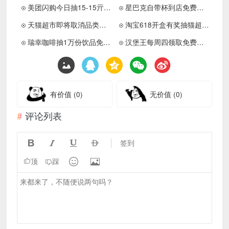
美团闪购今日抽15-15亓免单券
星巴克自带杯到店免费喝咖啡
天猫超市即将取消品类金补卡
淘宝618开盒有奖抽猫超卡等
瑞幸咖啡抽1万份饮品免单券
汉堡王每周四领取免费小食券
有价值
(0)
无价值
(0)
评论列表




签到


顶
踩