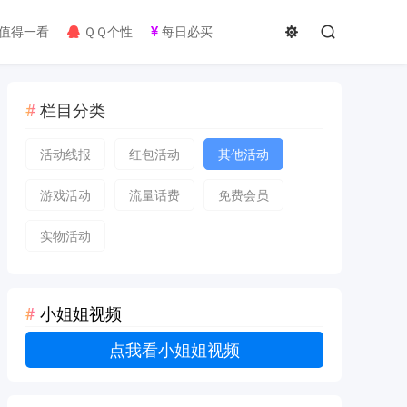
值得一看
ＱＱ个性
每日必买
栏目分类
活动线报
红包活动
其他活动
游戏活动
流量话费
免费会员
实物活动
小姐姐视频
点我看小姐姐视频