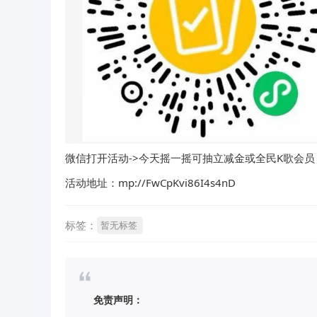
微信打开活动->今天摇一摇可抽立减金或全民K歌会员
活动地址：mp://FwCpKvi86I4s4nD
标签：
暂无标签
免责声明：