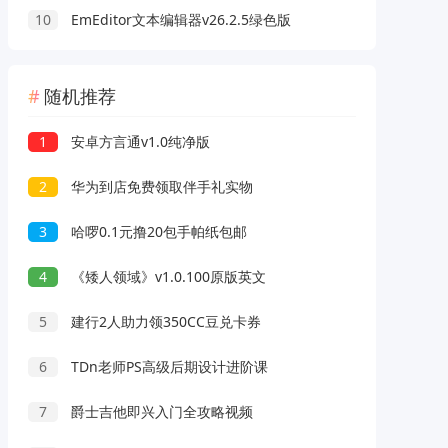
10
EmEditor文本编辑器v26.2.5绿色版
随机推荐
1
安卓方言通v1.0纯净版
2
华为到店免费领取伴手礼实物
3
哈啰0.1元撸20包手帕纸包邮
4
《矮人领域》v1.0.100原版英文
5
建行2人助力领350CC豆兑卡券
6
TDn老师PS高级后期设计进阶课
7
爵士吉他即兴入门全攻略视频