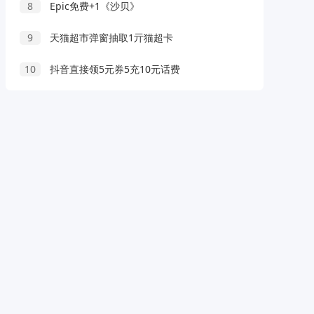
8
Epic免费+1《沙贝》
9
天猫超市弹窗抽取1亓猫超卡
10
抖音直接领5元券5充10元话费