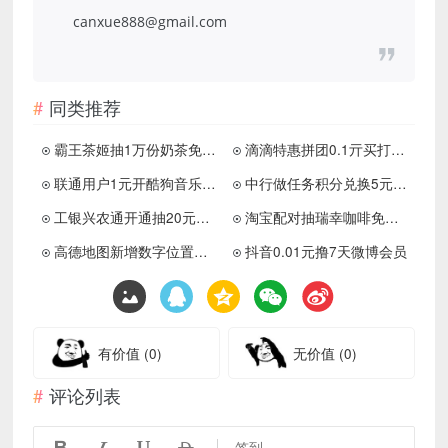
canxue888@gmail.com
同类推荐
霸王茶姬抽1万份奶茶免单券
滴滴特惠拼团0.1亓买打车券
联通用户1元开酷狗音乐月卡
中行做任务积分兑换5元话费
工银兴农通开通抽20元立减金
淘宝配对抽瑞幸咖啡免单资格
高德地图新增数字位置口令
抖音0.01元撸7天微博会员
有价值
(0)
无价值
(0)
评论列表




签到