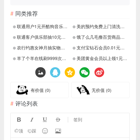
同类推荐
联通用户1元开酷狗音乐月卡
美的预约免费上门清洗家电器
联通客户俱乐部抽10元京东E卡
饿了么几毛撸百货商品包邮
农行约惠女神月抽实物包邮
支付宝钻石会员0.01元撸鲜奶
羊了个羊在线刷9999次通关数
美团黄金会员以上领1元通用券
有价值
(0)
无价值
(0)
评论列表




签到


顶
踩