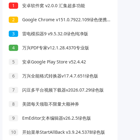
1
安卓软件窝 v2.0.0 汇集超多功能
2
Google Chrome v151.0.7922.109绿色便携版
3
雷电模拟器9 v9.5.32.0绿色纯净版
4
万兴PDF专家v12.1.28.4370专业版
5
安卓Google Play Store v52.4.42
6
万兴全能格式转换器v17.4.7.651绿色版
7
闪豆多平台视频下载器v2026.07.29绿色版
8
美团每天领取不限量大额神券
9
EmEditor文本编辑器v26.2.5绿色版
10
开始菜单StartAllBack v3.9.24.5378绿色版