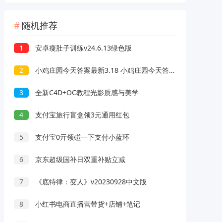
随机推荐
1
安卓瘦肚子训练v24.6.13绿色版
2
小鸡庄园今天答案最新3.18 小鸡庄园今天答题答案最新3月18号
3
全新C4D+OC教程光影质感与美学
4
支付宝旅行盲盒领3元通用红包
5
支付宝0亓领碰一下支付小蓝环
6
京东超级国补日双重补贴立减
7
《底特律：变人》v20230928中文版
8
小红书电商直播营带货+店铺+笔记