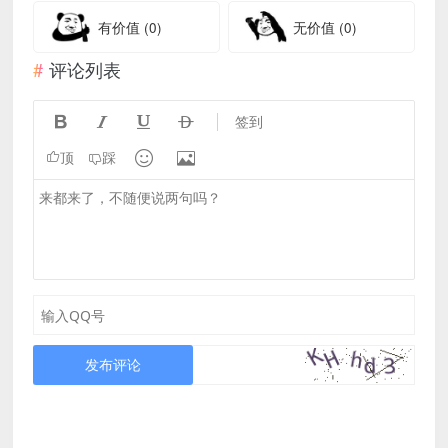
有价值
(0)
无价值
(0)
评论列表




签到


顶
踩
发布评论