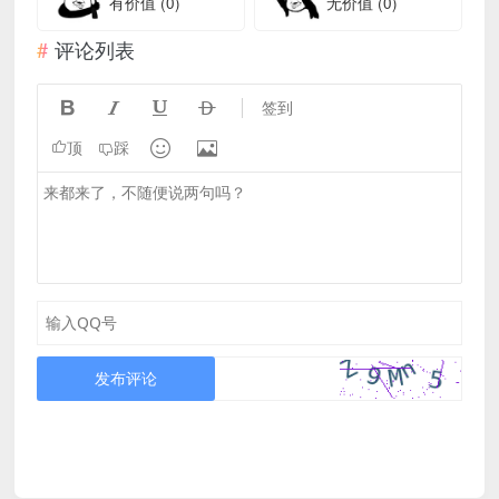
有价值
(0)
无价值
(0)
评论列表




签到


顶
踩
发布评论