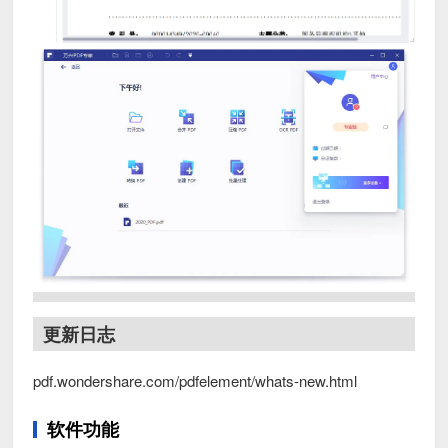
更新日志
pdf.wondershare.com/pdfelement/whats-new.html
软件功能