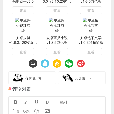
领取助手v3.0
3.0_v3.10.20纯净
v4.6.0绿色版
版 电视直播观看
查看
查看
查看
安卓皮艇
安卓西瓜小说
安卓笔下文学
v1.8.3.120收听故
v1.2.8绿化版
v1.0.201精简版
事
查看
查看
查看
有价值
(0)
无价值
(0)
评论列表




签到


顶
踩