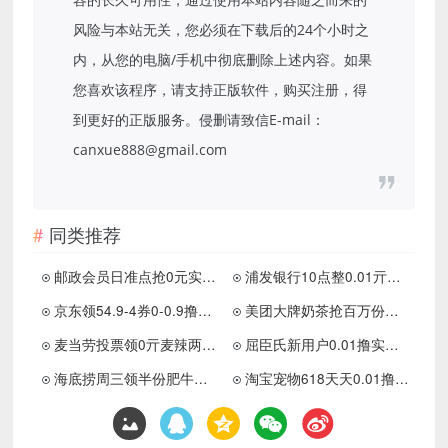
风险与本站无关，您必须在下载后的24个小时之
内，从您的电脑/手机中彻底删除上述内容。如果
您喜欢该程序，请支持正版软件，购买注册，得
到更好的正版服务。侵删请致信E-mail：
canxue888@gmail.com
同类推荐
邮政会员日准点抢0元实物包邮
浦发银行10点整0.01亓撸实物
京东领54.9-4券0-0.9撸湿巾3包
美团大牌奶茶抢百万份免单券
麦当劳投票领0亓麦辣两件套
屈臣氏新用户0.01撸实物包邮
海底捞周三领半份肥牛兑换券
淘宝宠物618天天0.01撸实物