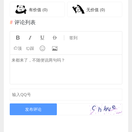
有价值
(0)
无价值
(0)
评论列表




签到


顶
踩
发布评论