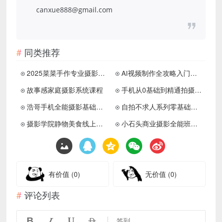
canxue888@gmail.com
同类推荐
2025菜菜手作专业摄影训练营
AI视频制作全攻略入门到精通
故事感家庭摄影系统课程
手机从0基础到精通拍摄手法
浩哥手机全能摄影基础进阶大神课
自拍不求人系列零基础学起
摄影学院静物美食线上大师班
小石头商业摄影全能班视频课程
有价值
(0)
无价值
(0)
评论列表




签到