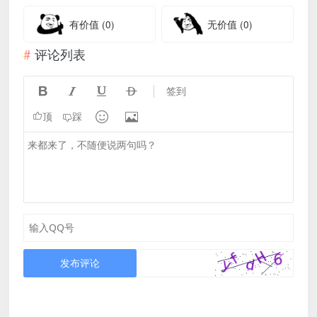
有价值
(0)
无价值
(0)
评论列表




签到


顶
踩
发布评论