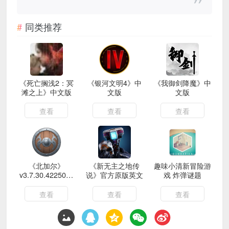
同类推荐
《死亡搁浅2：冥
《银河文明4》中
《我御剑降魔》中
滩之上》中文版
文版
文版
查看
查看
查看
《北加尔》
《新无主之地传
趣味小清新冒险游
v3.7.30.42250中
说》官方原版英文
戏 炸弹谜题
文版
查看
查看
查看