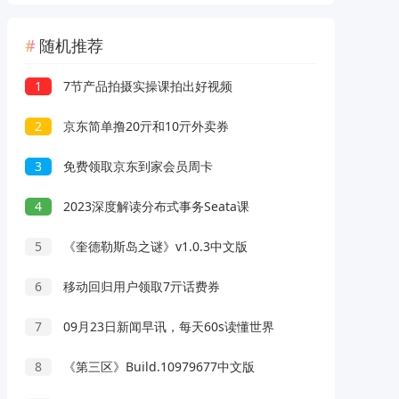
随机推荐
1
7节产品拍摄实操课拍出好视频
2
京东简单撸20亓和10亓外卖券
3
免费领取京东到家会员周卡
4
2023深度解读分布式事务Seata课
5
《奎德勒斯岛之谜》v1.0.3中文版
6
移动回归用户领取7亓话费券
7
09月23日新闻早讯，每天60s读懂世界
8
《第三区》Build.10979677中文版