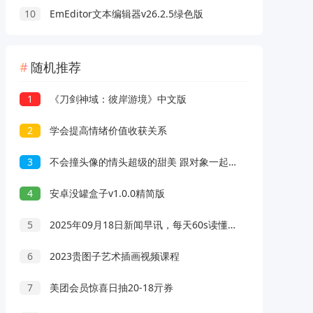
10
EmEditor文本编辑器v26.2.5绿色版
随机推荐
1
《刀剑神域：彼岸游境》中文版
2
学会提高情绪价值收获关系
3
不会撞头像的情头超级的甜美 跟对象一起用的情头大全
4
安卓没罐盒子v1.0.0精简版
5
2025年09月18日新闻早讯，每天60s读懂世界
6
2023贵图子艺术插画视频课程
7
美团会员惊喜日抽20-18亓券