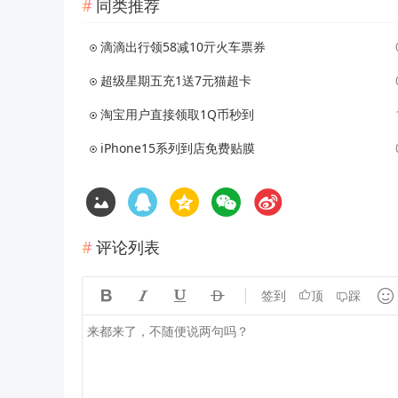
同类推荐
滴滴出行领58减10亓火车票券
超级星期五充1送7元猫超卡
淘宝用户直接领取1Q币秒到
iPhone15系列到店免费贴膜
评论列表





签到
顶
踩