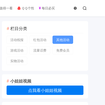
值得一看
ＱＱ个性
每日必买
栏目分类
活动线报
红包活动
其他活动
游戏活动
流量话费
免费会员
实物活动
小姐姐视频
点我看小姐姐视频