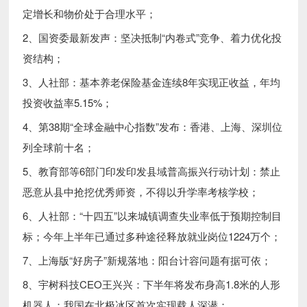
定增长和物价处于合理水平；
2、国资委最新发声：坚决抵制“内卷式”竞争、着力优化投
资结构；
3、人社部：基本养老保险基金连续8年实现正收益，年均
投资收益率5.15%；
4、第38期“全球金融中心指数”发布：香港、上海、深圳位
列全球前十名；
5、教育部等6部门印发印发县域普高振兴行动计划：禁止
恶意从县中抢挖优秀师资，不得以升学率考核学校；
6、人社部：“十四五”以来城镇调查失业率低于预期控制目
标；今年上半年已通过多种途径​​释放就业岗位1224万个​​；
7、上海版“好房子”新规落地：阳台计容问题有据可依；
8、宇树科技CEO王兴兴：下半年将发布身高1.8米的人形
机器人；我国在北极冰区首次实现载人深潜；